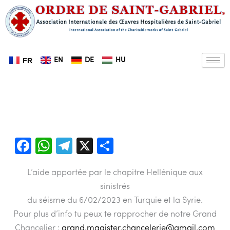
Aller
au
contenu
EN
DE
HU
FR
F
W
T
X
P
a
h
el
ar
L’aide apportée par le chapitre Hellénique aux
c
at
e
ta
sinistrés
e
s
gr
g
du séisme du 6/02/2023 en Turquie et la Syrie.
b
A
a
er
Pour plus d’info tu peux te rapprocher de notre Grand
o
p
m
Chancelier :
grand.magister.chancelerie@gmail.com