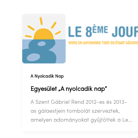
A Nyolcadik Nap
Egyesület „A nyolcadik nap”
A Szent Gábriel Rend 2012-es és 2013-
as gálaestjein tombolát szerveztek,
amelyen adományokat gyűjtöttek a Le
Huitième Jour egyesület számára. Célja,