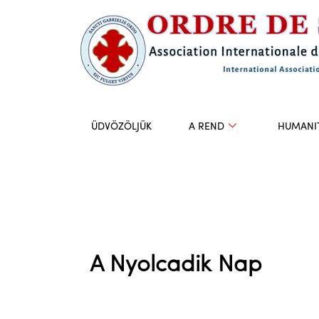
Skip
to
content
ÜDVÖZÖLJÜK
A REND
HUMANIT
A Nyolcadik Nap