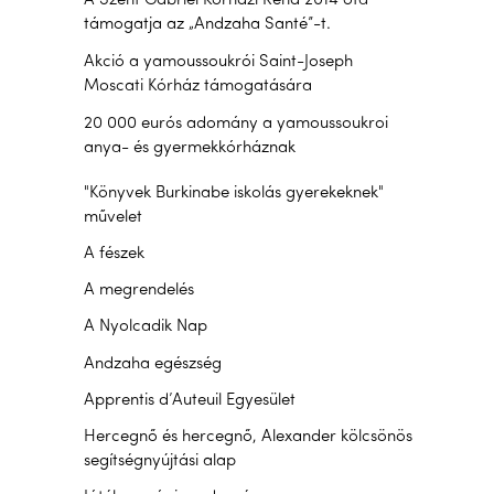
A Szent Gábriel Kórházi Rend 2014 óta
támogatja az „Andzaha Santé”-t.
Akció a yamoussoukrói Saint-Joseph
Moscati Kórház támogatására
20 000 eurós adomány a yamoussoukroi
anya- és gyermekkórháznak
"Könyvek Burkinabe iskolás gyerekeknek"
művelet
A fészek
A megrendelés
A Nyolcadik Nap
Andzaha egészség
Apprentis d’Auteuil Egyesület
Hercegnő és hercegnő, Alexander kölcsönös
segítségnyújtási alap