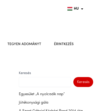
FR
EN
HU
DE
TEGYEN ADOMÁNYT
ÉRINTKEZÉS
Keresés
Keresés
Egyesület „A nyolcadik nap”
Jótékonysági gála