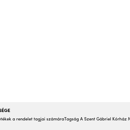
SÉGE
letékek a rendelet tagjai számára
Tagság A Szent Gábriel Kórház 