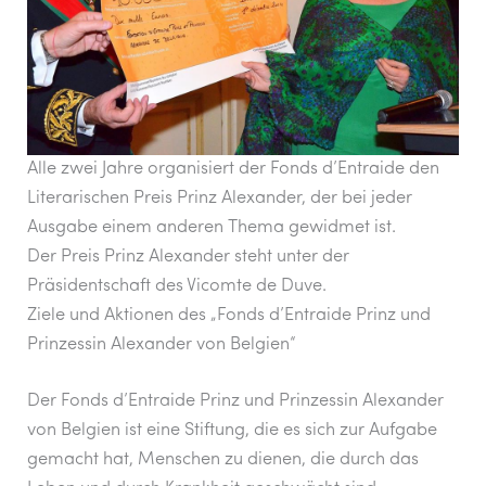
o
p
k
Alle zwei Jahre organisiert der Fonds d’Entraide den
Literarischen Preis Prinz Alexander, der bei jeder
Ausgabe einem anderen Thema gewidmet ist.
Der Preis Prinz Alexander steht unter der
Präsidentschaft des Vicomte de Duve.
Ziele und Aktionen des „Fonds d’Entraide Prinz und
Prinzessin Alexander von Belgien“
Der Fonds d’Entraide Prinz und Prinzessin Alexander
von Belgien ist eine Stiftung, die es sich zur Aufgabe
gemacht hat, Menschen zu dienen, die durch das